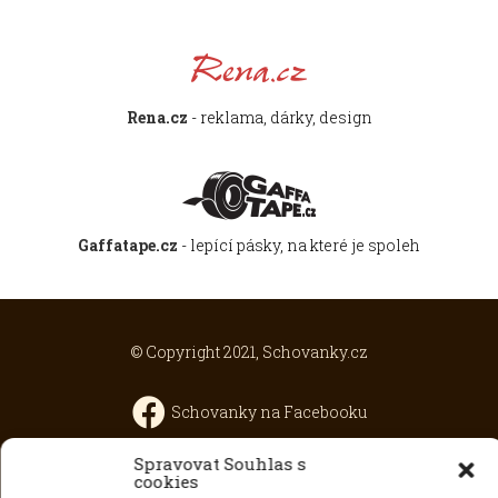
Rena.cz
- reklama, dárky, design
Gaffatape.cz
- lepící pásky, na které je spoleh
© Copyright 2021, Schovanky.cz
Schovanky na Facebooku
Spravovat Souhlas s
Rena.cz - design with
love
cookies