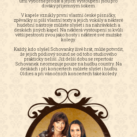
umí výborně prodat a jejich vystoupení jsou pro
diváky příjemným šokem.
V kapele vznikly první vlastní české písničky,
zpěvačky si píší vlastní texty a jejich vokály a některé
hudební nástroje můžete slyšet i na nahrávkách a
deskách jiných kapel. Na některá vystoupení si kvůli
větší pestrosti zvou jako hosty i některé své mužské
kolegy.
Každý, kdo slyšel Schovanky živě hrát, může potvrdit,
že jejich pódiový sound se od toho studiového
prakticky neliší. Již delší dobu se repertoár
Schovanek neomezuje pouze na hudbu country. Na
deskách i při koncertech můžete slyšet i hudbu
Oldies a při vánočních koncertech také koledy.