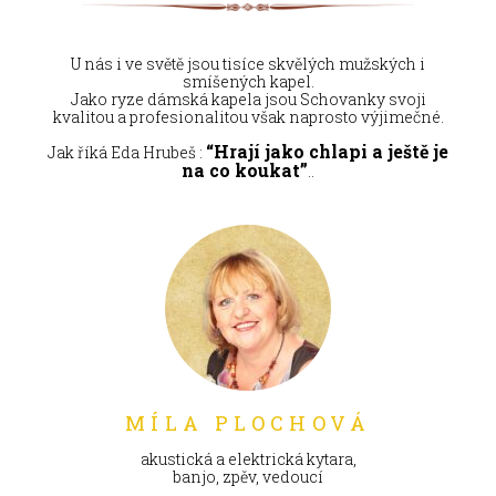
U nás i ve světě jsou tisíce skvělých mužských i
smíšených kapel.
Jako ryze dámská kapela jsou Schovanky svoji
kvalitou a profesionalitou však naprosto výjimečné.
“Hrají jako chlapi a ještě je
Jak říká Eda Hrubeš :
na co koukat”
..
MÍLA PLOCHOVÁ
akustická a elektrická kytara,
banjo, zpěv, vedoucí