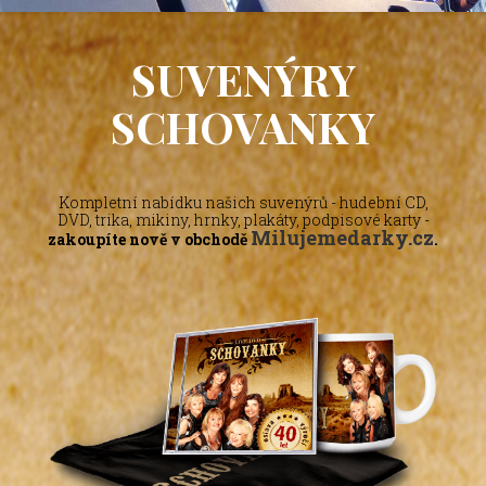
SUVENÝRY
SCHOVANKY
Kompletní nabídku našich suvenýrů - hudební CD,
DVD, trika, mikiny, hrnky, plakáty, podpisové karty -
Milujemedarky.cz
zakoupíte nově v obchodě
.